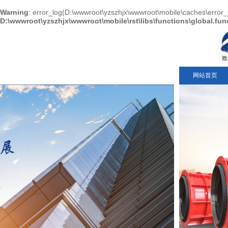
Warning
: error_log(D:\wwwroot\yzszhjx\wwwroot\mobile\caches\error_
D:\wwwroot\yzszhjx\wwwroot\mobile\rst\libs\functions\global.fu
网站首页