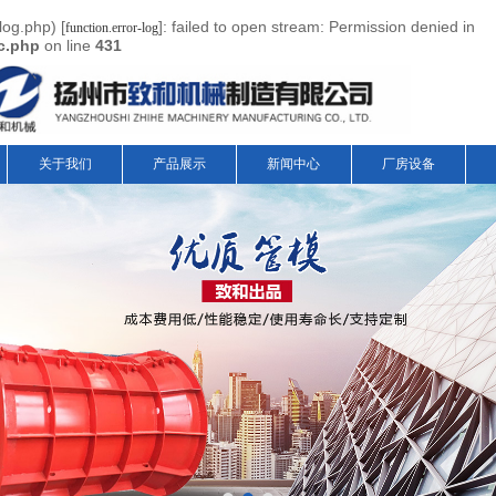
log.php) [
]: failed to open stream: Permission denied in
function.error-log
nc.php
on line
431
关于我们
产品展示
新闻中心
厂房设备