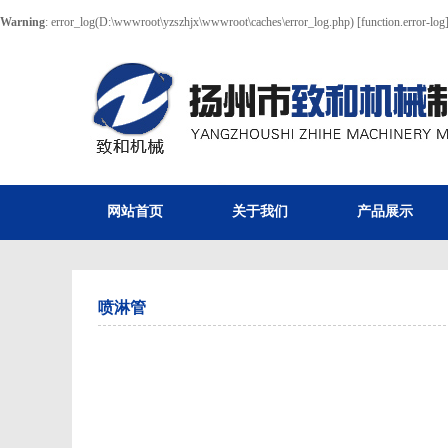
Warning
: error_log(D:\wwwroot\yzszhjx\wwwroot\caches\error_log.php) [
function.error-log
网站首页
关于我们
产品展示
喷淋管