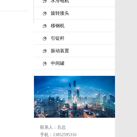
水冷电机
旋转接头
移钢机
引锭杆
振动装置
中间罐
联系人：吕总
手机：13852595316