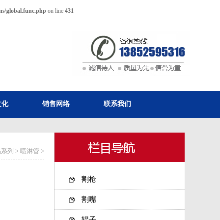
ns\global.func.php
on line
431
文化
销售网络
联系我们
品系列
>
喷淋管
>
割枪
割嘴
辊子