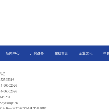
新闻中心
厂房设备
在线留言
企业文化
销
吕总
2595316
-86502026
-86502026
619281
yzszhjx.cn
苏省扬州市江都区城北工业园区