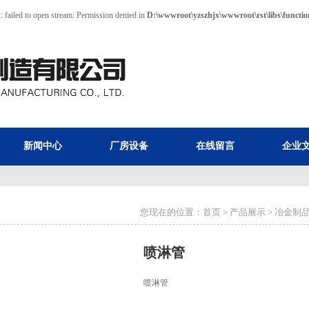
]: failed to open stream: Permission denied in
D:\wwwroot\yzszhjx\wwwroot\rst\libs\functio
新闻中心
厂房设备
在线留言
企业
您现在的位置：
首页
>
产品展示
>
冶金制
喷淋管
喷淋管