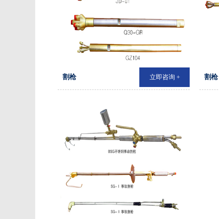
割枪
立即咨询 +
割枪