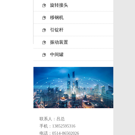
旋转接头
移钢机
引锭杆
振动装置
中间罐
联系人：吕总
手机：13852595316
电话：0514-86502026