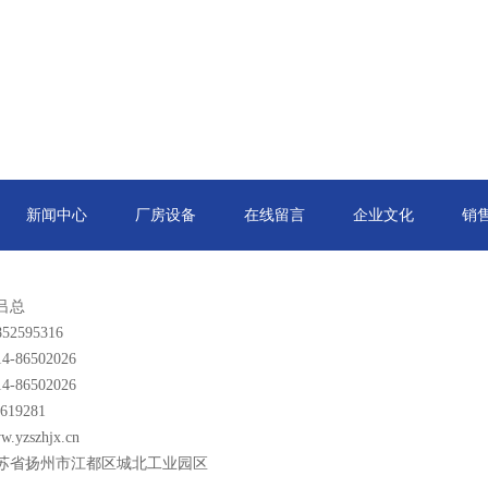
新闻中心
厂房设备
在线留言
企业文化
销
吕总
2595316
-86502026
-86502026
619281
yzszhjx.cn
苏省扬州市江都区城北工业园区