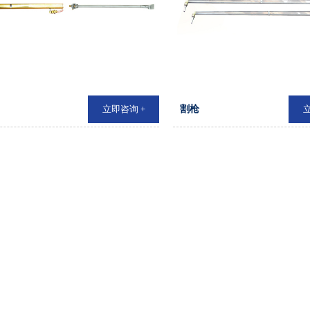
立即咨询 +
割枪
立