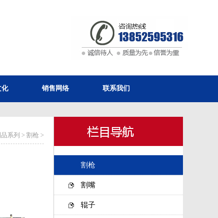
文化
销售网络
联系我们
制品系列
>
割枪
>
割枪
割嘴
辊子