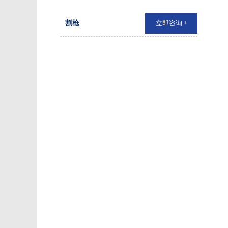
割枪
立即咨询 +