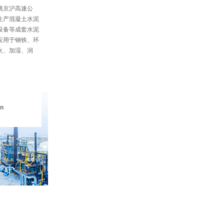
眺京沪高速公
生产混凝土水泥
设备等成套水泥
应用于钢铁、环
火、加湿、润
on